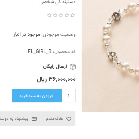
دستبند گل شخصی
وضعیت موجودی:
موجود در انبار
کد محصول:
FL_GIRL_B
ارسال رایگان
36٬000٬000 ریال
افزودن به سبدخرید
علاقه‌مندم
پیشنهاد به دوست