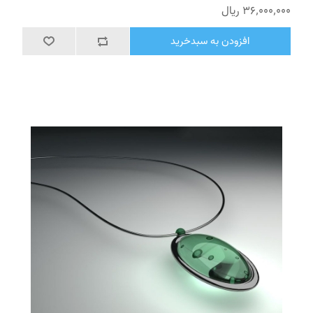
36٬000٬000 ریال
افزودن به سبدخرید