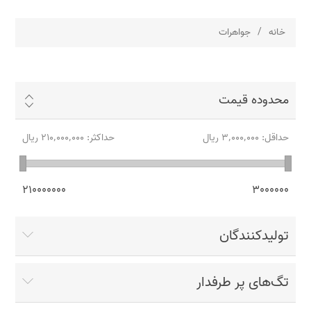
خانه
/
جواهرات
محدوده قیمت
حداقل:
3٬000٬000 ریال
حداکثر:
210٬000٬000 ریال
210000000
3000000
تولیدکنندگان
تگ‌های پر طرفدار