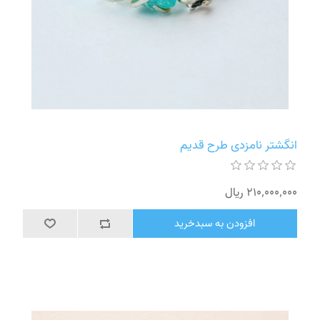
انگشتر نامزدی طرح قدیم
210٬000٬000 ریال
افزودن به سبدخرید