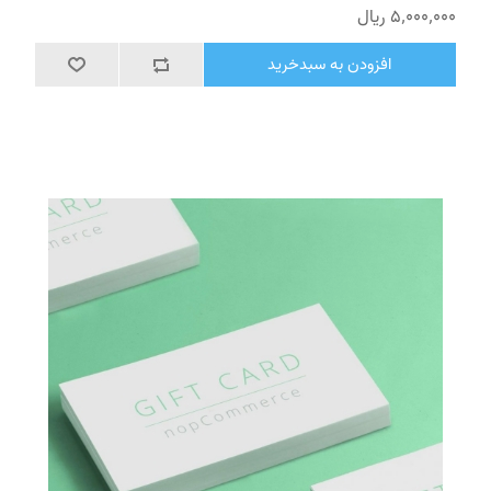
5٬000٬000 ریال
افزودن به سبدخرید