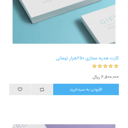
کارت هدیه مجازی 250هزار تومانی
2٬500٬000 ریال
افزودن به سبدخرید