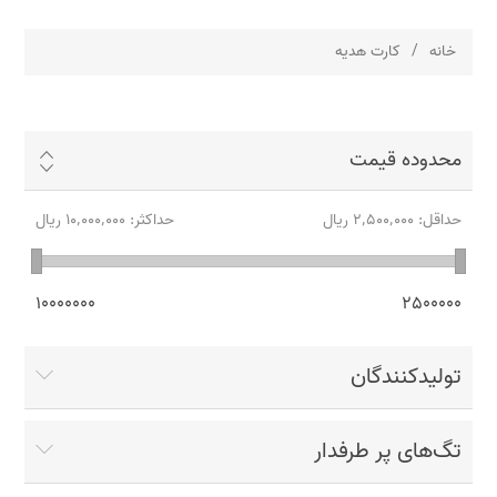
خانه
/
کارت هدیه
محدوده قیمت
حداقل:
2٬500٬000 ریال
حداکثر:
10٬000٬000 ریال
10000000
2500000
تولیدکنندگان
تگ‌های پر طرفدار