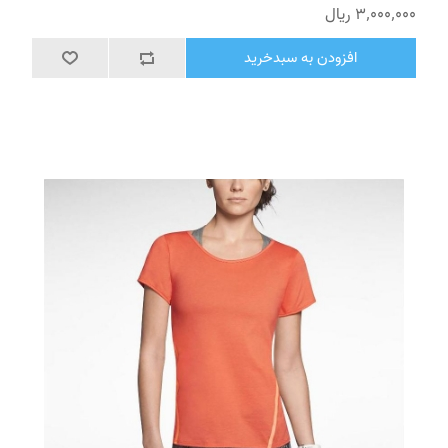
3٬000٬000 ریال
افزودن به سبدخرید