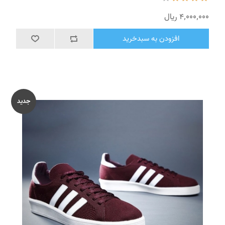
4٬000٬000 ریال
افزودن به سبدخرید
جدید