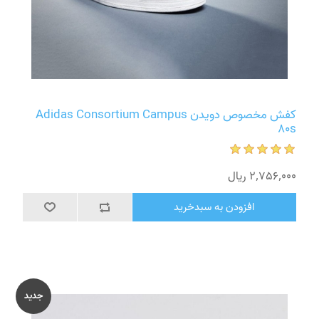
کفش مخصوص دویدن Adidas Consortium Campus
80s
2٬756٬000 ریال
افزودن به سبدخرید
جدید