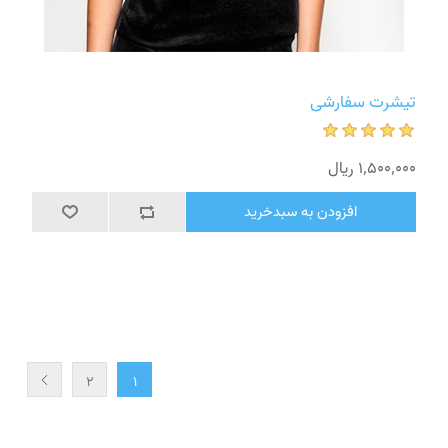
تیشرت سفارشی
1٬500٬000 ریال
افزودن به سبدخرید
2
1