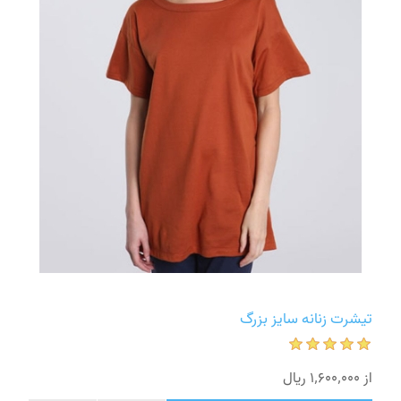
تیشرت زنانه سایز بزرگ
از 1٬600٬000 ریال