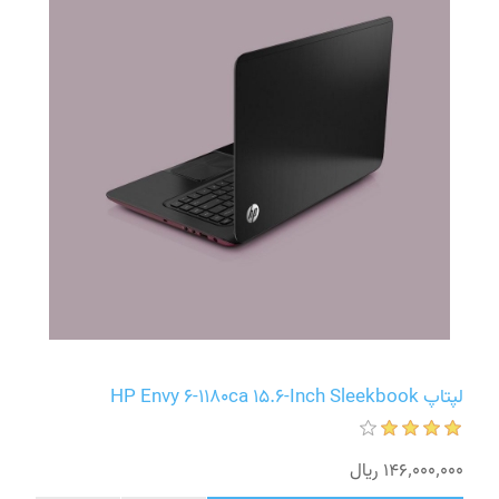
لپتاپ HP Envy 6-1180ca 15.6-Inch Sleekbook
146٬000٬000 ریال