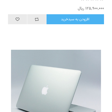
125٬900٬000 ریال
افزودن به سبدخرید