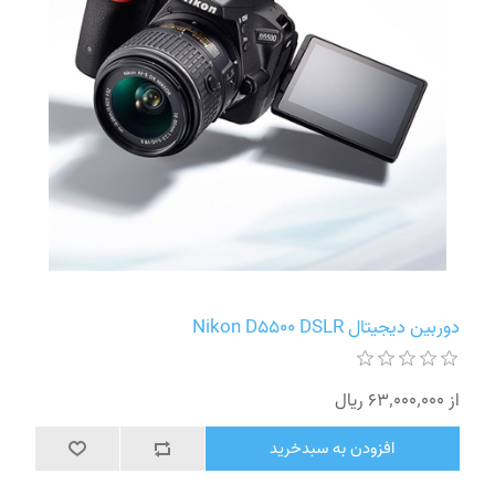
دوربین دیجیتال Nikon D5500 DSLR
از 63٬000٬000 ریال
افزودن به سبدخرید