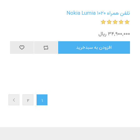
تلفن همراه Nokia Lumia 1020
34٬900٬000 ریال
افزودن به سبدخرید
2
1