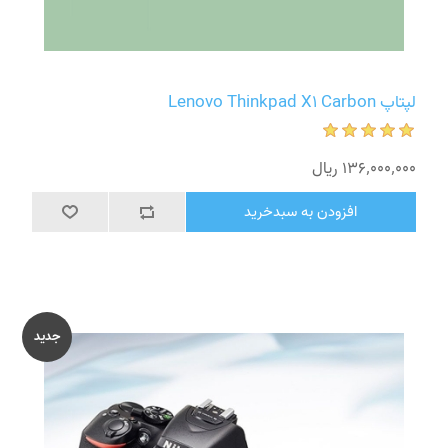
لپتاپ Lenovo Thinkpad X1 Carbon
136٬000٬000 ریال
افزودن به سبدخرید
جدید