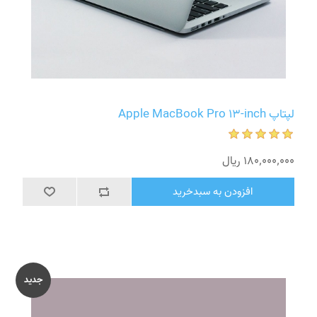
لپتاپ Apple MacBook Pro 13-inch
180٬000٬000 ریال
افزودن به سبدخرید
جدید