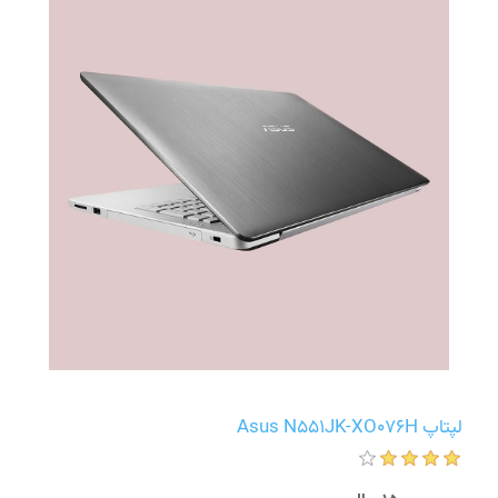
لپتاپ Asus N551JK-XO076H