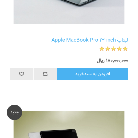
لپتاپ Apple MacBook Pro 13-inch
180٬000٬000 ریال
افزودن به سبدخرید
جدید