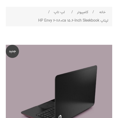
خانه
/
کامپیوتر
/
لپ تاپ
/
لپتاپ HP Envy 6-1180ca 15.6-Inch Sleekbook
جدید