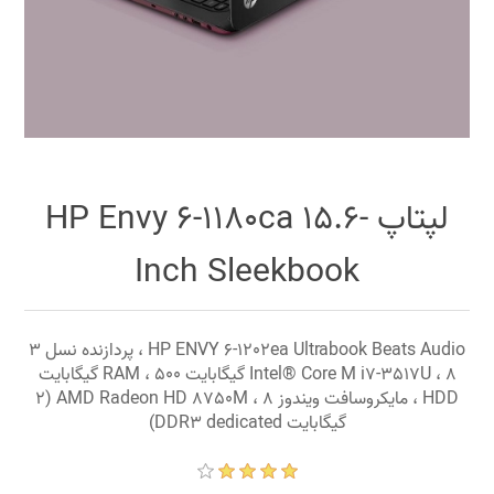
لپتاپ HP Envy 6-1180ca 15.6-
Inch Sleekbook
HP ENVY 6-1202ea Ultrabook Beats Audio ، پردازنده نسل 3
Intel® Core M i7-3517U ، 8 گیگابایت RAM ، 500 گیگابایت
HDD ، مایکروسافت ویندوز 8 ، AMD Radeon HD 8750M (2
گیگابایت DDR3 dedicated)