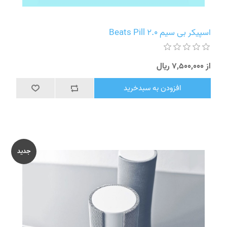
اسپیکر بی سیم Beats Pill 2.0
از 7٬500٬000 ریال
افزودن به سبدخرید
جدید