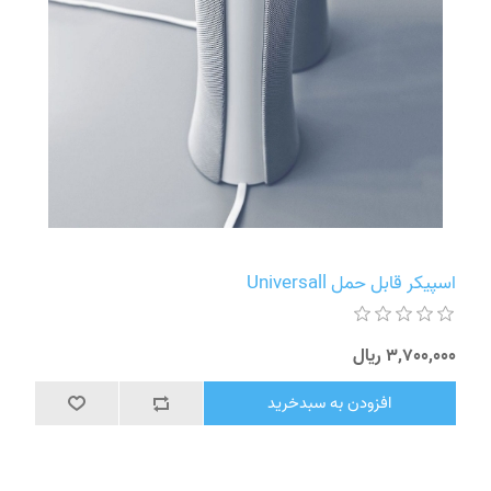
اسپیکر قابل حمل Universall
3٬700٬000 ریال
افزودن به سبدخرید