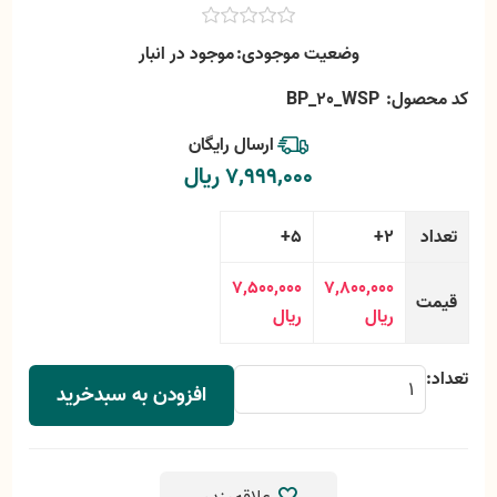
وضعیت موجودی:
موجود در انبار
کد محصول:
BP_20_WSP
ارسال رایگان
7٬999٬000 ریال
تعداد
2+
5+
7٬500٬000
7٬800٬000
قیمت
ریال
ریال
تعداد:
افزودن به سبدخرید