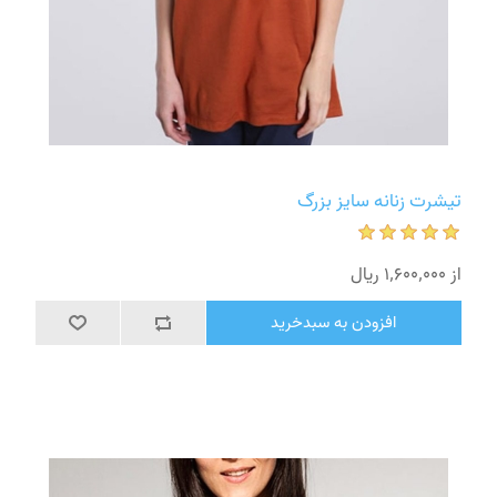
تیشرت زنانه سایز بزرگ
از 1٬600٬000 ریال
افزودن به سبدخرید