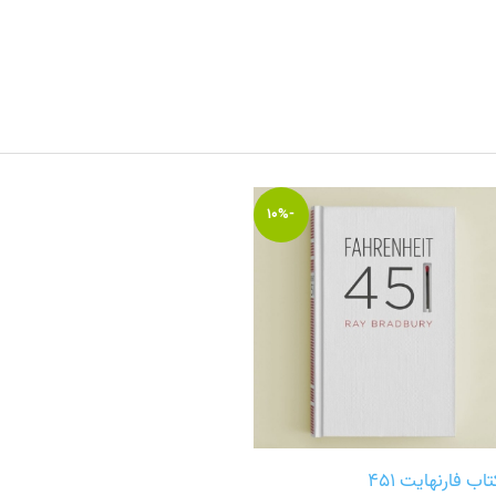
-10%
اب فارنهایت 451