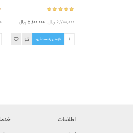
6٬700٬000 ریال
5٬100٬000 ریال
00
افزودن به سبدخرید
اطلاعات
خدما