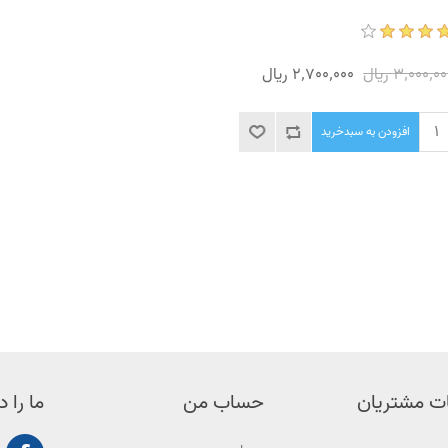
3٬000٬0 ریال
2٬700٬000 ریال
افزودن به سبدخرید
ت مشتریان
حساب من
ما را د