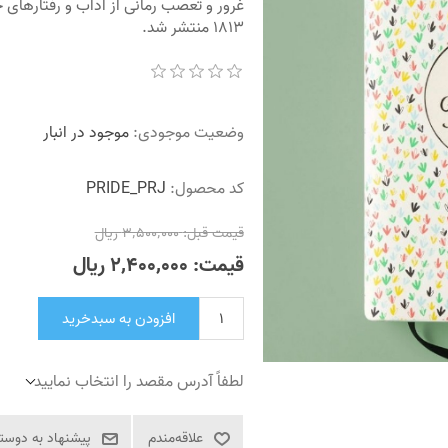
غرور و تعصب رمانی از آداب و رفتارهای 
1813 منتشر شد.
وضعیت موجودی:
موجود در انبار
کد محصول:
PRIDE_PRJ
قیمت قبل:
3٬500٬000 ریال
قیمت:
2٬400٬000 ریال
افزودن به سبدخرید
لطفاً آدرس مقصد را انتخاب نمایید
علاقه‌مندم
پیشنهاد به دوست