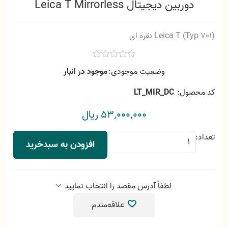
دوربین دیجیتال Leica T Mirrorless
Leica T (Typ 701) نقره ای
وضعیت موجودی:
موجود در انبار
کد محصول:
LT_MIR_DC
53٬000٬000 ریال
تعداد:
افزودن به سبدخرید
لطفاً آدرس مقصد را انتخاب نمایید
علاقه‌مندم