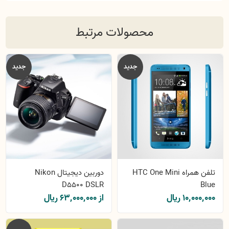
محصولات مرتبط
جدید
جدید
تلفن همراه HTC One Mini
دوربین دیجیتال Nikon
D5500 DSLR
Blue
10٬000٬000 ریال
از 63٬000٬000 ریال