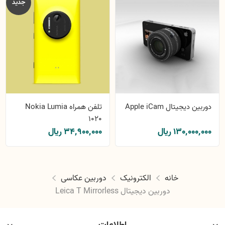
جدید
دوربین دیجیتال Apple iCam
تلفن همراه Nokia Lumia
1020
130٬000٬000 ریال
34٬900٬000 ریال
خانه
الکترونیک
دوربین عکاسی
دوربین دیجیتال Leica T Mirrorless