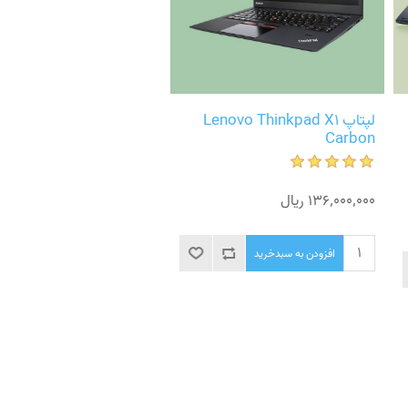
لپتاپ Lenovo Thinkpad X1
Carbon
136٬000٬000 ریال
افزودن به سبدخرید