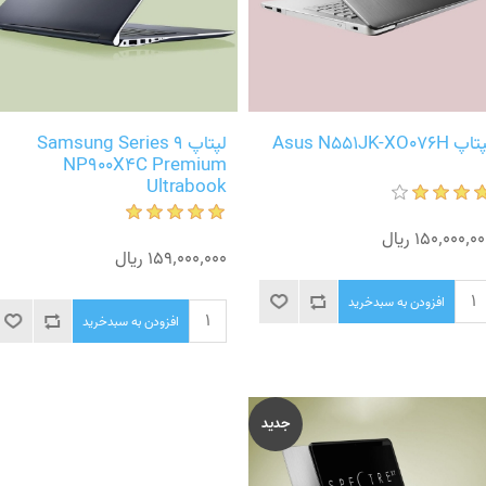
پ Asus N551JK-XO076H
لپتاپ Samsung Series 9
NP900X4C Premium
Ultrabook
150٬000٬0 ریال
159٬000٬000 ریال
افزودن به سبدخرید
افزودن به سبدخرید
جدید