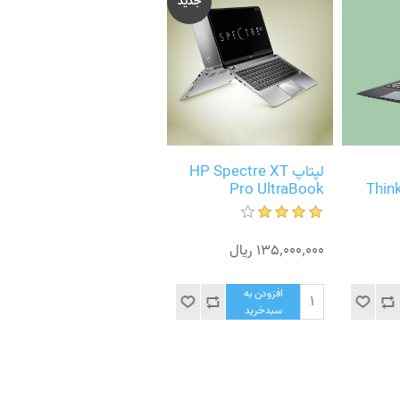
جدید
جدید
لپتاپ HP Spectre XT
لپتاپ HP Envy 6-1180ca
15.6-Inch Sleekbook
Pro UltraBook
Thin
135٬000٬000 ریال
146٬000٬000 ریال
افزودن به
افزودن به
سبدخرید
سبدخرید