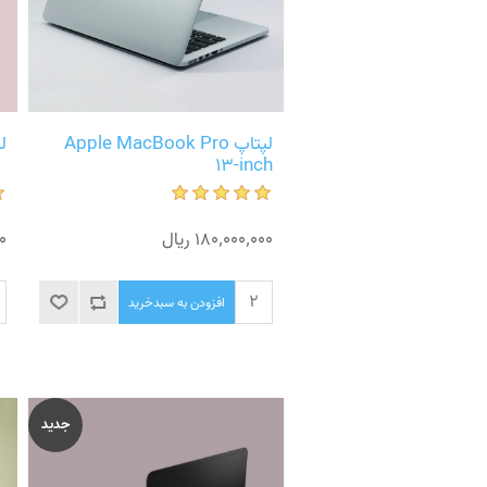
لپتاپ Apple MacBook Pro
لپتا
13-inch
180٬000٬000 ریال
00
افزودن به سبدخرید
جدید