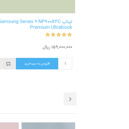
لپتاپ Samsung Series 9 NP900X4C
Premium Ultrabook
159٬000٬000 ریال
سبدخرید
افزودن به سبدخرید