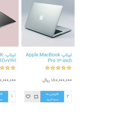
جدید
دوربین دیجیتال Nikon
لپتاپ Apple MacBook
لپت
XO076H
Pro 13-inch
D5500 DSLR - Red
63٬000٬000 ریال
180٬000٬000 ریال
150٬000٬000 ر
افزودن به
افزودن به
اف
سبدخرید
سبدخرید
سب