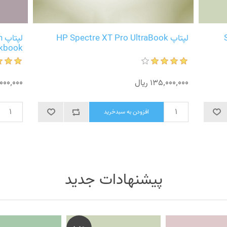
لپتاپ HP Spectre XT Pro UltraBook
ل
ekbook
135٬000٬000 ریال
46٬000٬000
افزودن به سبدخرید
پیشنهادات جدید