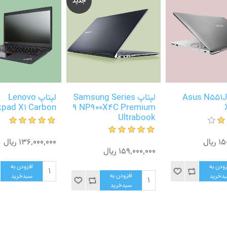
جدید
اپ Asus N551JK-
لپتاپ Samsung Series
لپتاپ Lenovo
kpad X1 Carbon
9 NP900X4C Premium
Ultrabook
یال
136٬000٬000 ریال
159٬000٬000 ریال
زودن به
افزودن به
افزودن به
دخرید
سبدخرید
سبدخرید